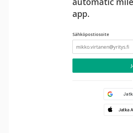
automatic mile
app.
Sähköpostiosoite
Jatka A