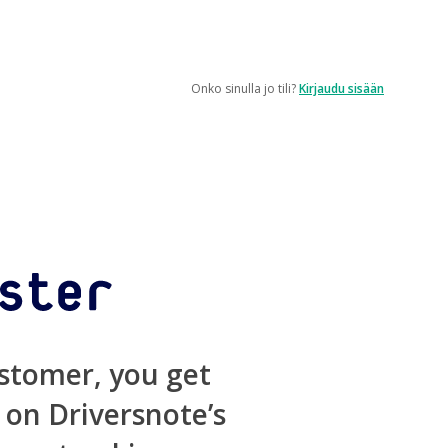
Hinnat
Rekisteröidy
Kirjaudu sisään
Onko sinulla jo tili?
Kirjaudu sisään
ustomer, you get
 on Driversnote’s