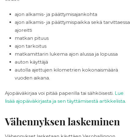
ajon alkamis- ja päättymisajankohta
ajon alkamis- ja päättymispaikka sekä tarvittaessa
ajoreitti
matkan pituus
ajon tarkoitus
matkamittarin lukema ajon alussa ja lopussa
auton käyttäjä
autolla ajettujen kilometrien kokonaismäärä
vuoden aikana.
Ajopäiväkirjaa voi pitää paperilla tai sähköisesti.
Lue
lisää ajopäiväkirjasta ja sen täyttämisestä artikkelista
.
Vähennyksen laskeminen
Vähennykset lasketaan käyttäen Verohallinnon