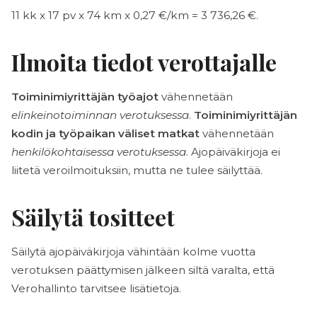
11 kk x 17 pv x 74 km x 0,27 €/km = 3 736,26 €.
Ilmoita tiedot verottajalle
Toiminimiyrittäjän työajot
vähennetään
elinkeinotoiminnan verotuksessa
.
Toiminimiyrittäjän
kodin ja työpaikan väliset matkat
vähennetään
henkilökohtaisessa verotuksessa
. Ajopäiväkirjoja ei
liitetä veroilmoituksiin, mutta ne tulee säilyttää.
Säilytä tositteet
Säilytä ajopäiväkirjoja vähintään kolme vuotta
verotuksen päättymisen jälkeen siltä varalta, että
Verohallinto tarvitsee lisätietoja.