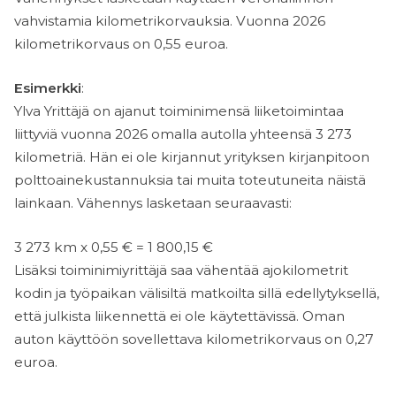
vahvistamia kilometrikorvauksia. Vuonna 2026
kilometrikorvaus on 0,55 euroa.
Esimerkki
:
Ylva Yrittäjä on ajanut toiminimensä liiketoimintaa
liittyviä vuonna 2026 omalla autolla yhteensä 3 273
kilometriä. Hän ei ole kirjannut yrityksen kirjanpitoon
polttoainekustannuksia tai muita toteutuneita näistä
lainkaan. Vähennys lasketaan seuraavasti:
3 273 km x 0,55 € = 1 800,15 €
Lisäksi toiminimiyrittäjä saa vähentää ajokilometrit
kodin ja työpaikan välisiltä matkoilta sillä edellytyksellä,
että julkista liikennettä ei ole käytettävissä. Oman
auton käyttöön sovellettava kilometrikorvaus on 0,27
euroa.