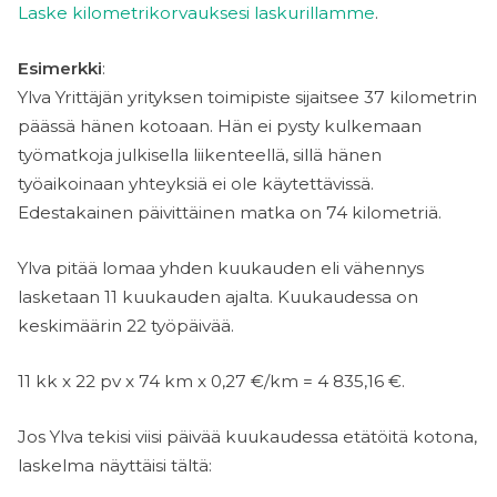
Laske kilometrikorvauksesi laskurillamme
.
Esimerkki
:
Ylva Yrittäjän yrityksen toimipiste sijaitsee 37 kilometrin
päässä hänen kotoaan. Hän ei pysty kulkemaan
työmatkoja julkisella liikenteellä, sillä hänen
työaikoinaan yhteyksiä ei ole käytettävissä.
Edestakainen päivittäinen matka on 74 kilometriä.
Ylva pitää lomaa yhden kuukauden eli vähennys
lasketaan 11 kuukauden ajalta. Kuukaudessa on
keskimäärin 22 työpäivää.
11 kk x 22 pv x 74 km x 0,27 €/km = 4 835,16 €.
Jos Ylva tekisi viisi päivää kuukaudessa etätöitä kotona,
laskelma näyttäisi tältä: