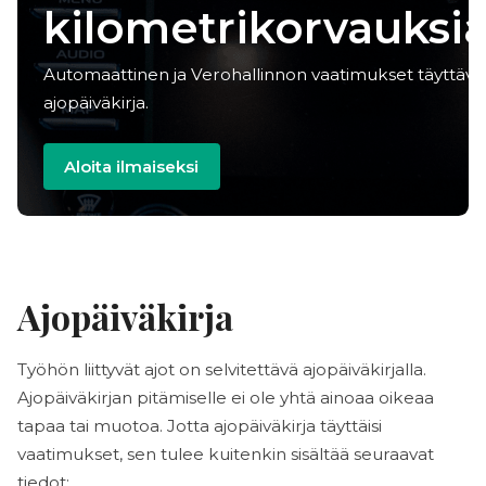
Säästä aikaa
Automaattinen ja Verohallinnon vaatimukset
täyttävä ajopäiväkirja.
Aloita ilmaiseksi
Ajopäiväkirja
Työhön liittyvät ajot on selvitettävä ajopäiväkirjalla.
Ajopäiväkirjan pitämiselle ei ole yhtä ainoaa oikeaa
tapaa tai muotoa. Jotta ajopäiväkirja täyttäisi
vaatimukset, sen tulee kuitenkin sisältää seuraavat
tiedot: